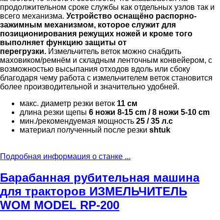
продолжительном сроке службы как отдельных узлов так и
всего механизма.
Устройство оснащёно распорно-
зажимным механизмом, кот
о
рое служит для
позиционирования режущих ножей и кроме того
выполняет функцию защиты от
перегрузки.
Измельчитель веток можно снабдить
маховиком/ремнём и складным ленточным конвейером, с
возможностью высыпания отходов вдоль или сбоку
благодаря чему работа с измельчителем веток становится
более производительной и значительно удобней.
макс. диаметр резки веток
11 см
длина резки щепы
6 ножи 8-15 cm / 8 ножи 5-10 cm
мин./рекомендуемая мощность
25 / 35 л.с
материал полученный после резки
shtuk
Подробная информация о станке ...
Барабанная рубительная машина
для тракторов ИЗМЕЛЬЧИТЕЛЬ
WOM MODEL RP-200