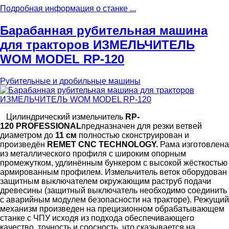
Подробная информация о станке ...
Барабанная рубительная машина
для тракторов ИЗМЕЛЬЧИТЕЛЬ
WOM MODEL RP-120
Рубительные и дробильные машины
Цилиндрический измельчитель
R
P
-
120
PROFESSIONAL
предназначен для резки ветвей
диаметром до
11 см
полностью сконструирован и
произведён
REMET CNC TECHNOLOGY.
Рама изготовлена
из металлического профиля с широким опорным
промежутком, удлинённым бункером с высокой жёсткостью
армированным профилем. Измельчитель веток оборудован
защитным выключателем окружающим раструб подачи
древесины (защитный выключатель необходимо соединить
с аварийным модулем безопасности на тракторе). Режущий
механизм произведен на прецизионном обрабатывающем
станке с ЧПУ исходя из подхода обеспечивающего
качество, точность и соосность, что сказывается на