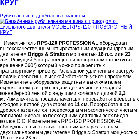
КРУГ
Рубительные и дробильные машины
Измельчитель
RPS-120 PROFESSIONAL
оборудован
высококачественным четырёхтактным двухцилиндровым
двигателем
Briggs & Stratton
мощностью
16 л.с. или 23
л.с.
Режущий блок размещён на поворотном столе (угол
вращения 360°) который можно прикрепить к
транспортному прицепу. Раскладной удлинённый раструб
подачи древесины высокой жёсткости усилен профилем.
Измельчитель оборудован защитным выключателем
окружающим раструб подачи древесины и складной
конвейерной лентой с ведущими колёсами длиной
2,3
м.
Измельчитель предназначен для переработки древесных
отходов и ветвей диаметром до
11 см.
Переработанная
древесина является превосходным и экологически чистым
топливом, идеально подходящим для топки всех видов
котлов С.О. Измельчитель RPS-120 PROFESSIONAL
оборудован высококачественным четырёхтактным
двухцилиндровым двигателем Briggs & Stratton мощностью
16 л.с. или 23 л.с.