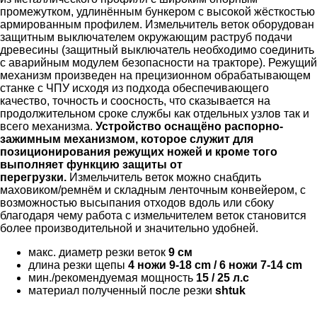
промежутком, удлинённым бункером с высокой жёсткостью
армированным профилем. Измельчитель веток оборудован
защитным выключателем окружающим раструб подачи
древесины (защитный выключатель необходимо соединить
с аварийным модулем безопасности на тракторе). Режущий
механизм произведен на прецизионном обрабатывающем
станке с ЧПУ исходя из подхода обеспечивающего
качество, точность и соосность, что сказывается на
продолжительном сроке службы как отдельных узлов так и
всего механизма.
Устройство оснащёно распорно-
зажимным механизмом, кот
о
рое служит для
позиционирования режущих ножей и кроме того
выполняет функцию защиты от
перегрузки.
Измельчитель веток можно снабдить
маховиком/ремнём и складным ленточным конвейером, с
возможностью высыпания отходов вдоль или сбоку
благодаря чему работа с измельчителем веток становится
более производительной и значительно удобней.
макс. диаметр резки веток
9 см
длина резки щепы
4 ножи 9-18 cm / 6 ножи 7-14 cm
мин./рекомендуемая мощность
15 / 25 л.с
материал полученный после резки
shtuk