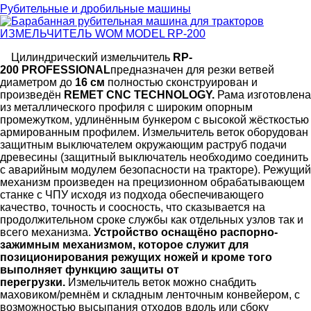
Рубительные и дробильные машины
Цилиндрический измельчитель
R
P
-
200
PROFESSIONAL
предназначен для резки ветвей
диаметром до
16 см
полностью сконструирован и
произведён
REMET CNC TECHNOLOGY.
Рама изготовлена
из металлического профиля с широким опорным
промежутком, удлинённым бункером с высокой жёсткостью
армированным профилем. Измельчитель веток оборудован
защитным выключателем окружающим раструб подачи
древесины (защитный выключатель необходимо соединить
с аварийным модулем безопасности на тракторе). Режущий
механизм произведен на прецизионном обрабатывающем
станке с ЧПУ исходя из подхода обеспечивающего
качество, точность и соосность, что сказывается на
продолжительном сроке службы как отдельных узлов так и
всего механизма.
Устройство оснащёно распорно-
зажимным механизмом, кот
о
рое служит для
позиционирования режущих ножей и кроме того
выполняет функцию защиты от
перегрузки.
Измельчитель веток можно снабдить
маховиком/ремнём и складным ленточным конвейером, с
возможностью высыпания отходов вдоль или сбоку